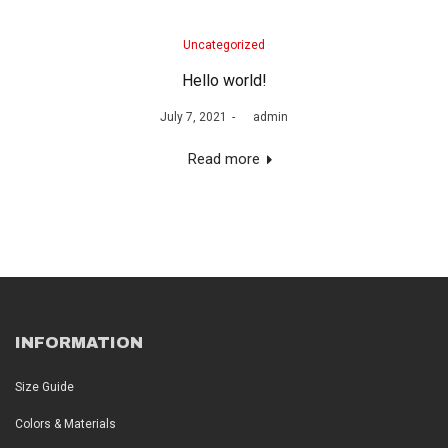
Posted
Uncategorized
in
Hello world!
Posted
July 7, 2021
by
admin
on
Read more
INFORMATION
Size Guide
Colors & Materials