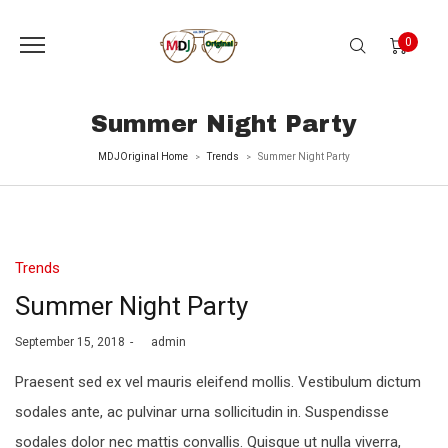
0
Summer Night Party
MDJOriginal Home
Trends
Summer Night Party
>
>
Posted
Trends
in
Summer Night Party
Posted
September 15, 2018
by
admin
on
Praesent sed ex vel mauris eleifend mollis. Vestibulum dictum
sodales ante, ac pulvinar urna sollicitudin in. Suspendisse
sodales dolor nec mattis convallis. Quisque ut nulla viverra,